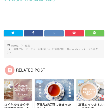
HOME
紅茶
本格フレーバーティーが美味しい！紅茶専門店「The jar din」（テ ジャルダ
ン）
RELATED POST
紅茶
紅茶
紅茶
ミルクテ
何故私が紅茶に嵌まった
豆乳ロイヤルミルクティ
パル